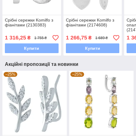
Срібні сережки Komilfo з
Срібні сережки Komilfo з
Сріб
фіанітами (2130383)
фіанітами (2174608)
опал
(214
1 316,25
1 266,75
1 3
₴
₴
1 755 ₴
1 689 ₴
Купити
Купити
Акційні пропозиції та новинки
–25%
–25%