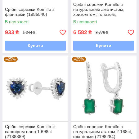
Срібні сережки Komilfo з
Срібні сережки Komilfo з
натуральним аметистом,
фіанітами (1956540)
хризолітом, топазом,
цитрином (2183259)
В наявності
В наявності
933
6 582
₴
₴
1 244 ₴
8 776 ₴
Купити
Купити
–25%
–25%
Срібні сережки Komilfo із
Срібні сережки Komilfo з
сапфіром nano 1.698ct
натуральним агатом 2.168ct,
(2188889)
фіанітами (2198284)