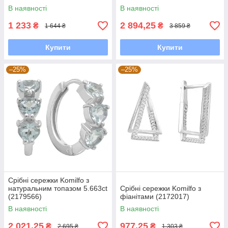
В наявності
В наявності
1 233
2 894,25
₴
₴
1 644 ₴
3 859 ₴
Купити
Купити
–25%
–25%
Срібні сережки Komilfo з
натуральним топазом 5.663ct
Срібні сережки Komilfo з
(2179566)
фіанітами (2172017)
В наявності
В наявності
2 021,25
977,25
₴
₴
2 695 ₴
1 303 ₴