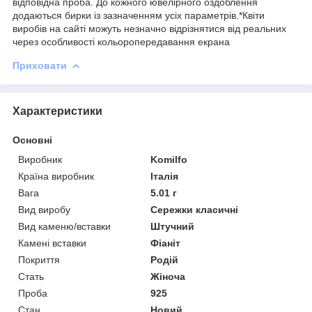
відповідна проба. До кожного ювелірного оздоблення
додаються бирки із зазначенням усіх параметрів.*Квіти
виробів на сайті можуть незначно відрізнятися від реальних
через особливості кольоропередавання екрана
Приховати
Характеристики
Основні
Виробник
Komilfo
Країна виробник
Італія
Вага
5.01 г
Вид виробу
Сережки класичні
Вид каменю/вставки
Штучний
Камені вставки
Фіаніт
Покриття
Родій
Стать
Жіноча
Проба
925
Стан
Новий