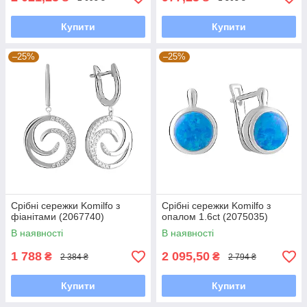
Купити
Купити
–25%
–25%
Срібні сережки Komilfo з
Срібні сережки Komilfo з
фіанітами (2067740)
опалом 1.6ct (2075035)
В наявності
В наявності
1 788
2 095,50
₴
₴
2 384 ₴
2 794 ₴
Купити
Купити