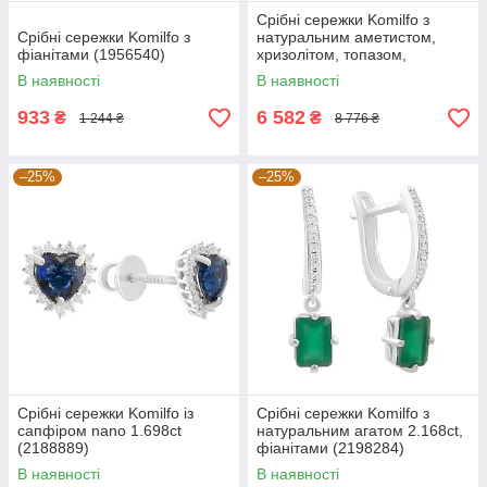
Срібні сережки Komilfo з
Срібні сережки Komilfo з
натуральним аметистом,
фіанітами (1956540)
хризолітом, топазом,
цитрином (2183259)
В наявності
В наявності
933
6 582
₴
₴
1 244 ₴
8 776 ₴
–25%
–25%
Срібні сережки Komilfo із
Срібні сережки Komilfo з
сапфіром nano 1.698ct
натуральним агатом 2.168ct,
(2188889)
фіанітами (2198284)
В наявності
В наявності