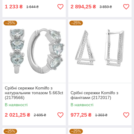
1 233
2 894,25
₴
₴
1 644 ₴
3 859 ₴
–25%
–25%
Срібні сережки Komilfo з
натуральним топазом 5.663ct
Срібні сережки Komilfo з
(2179566)
фіанітами (2172017)
В наявності
В наявності
2 021,25
977,25
₴
₴
2 695 ₴
1 303 ₴
–25%
–25%