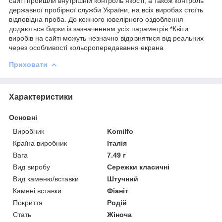
сайті пройшли внутрішній контроль якості, а також контроль
державної пробірної служби України, на всіх виробах стоїть
відповідна проба. До кожного ювелірного оздоблення
додаються бирки із зазначенням усіх параметрів.*Квіти
виробів на сайті можуть незначно відрізнятися від реальних
через особливості кольоропередавання екрана
Приховати
Характеристики
Основні
Виробник
Komilfo
Країна виробник
Італія
Вага
7.49 г
Вид виробу
Сережки класичні
Вид каменю/вставки
Штучний
Камені вставки
Фіаніт
Покриття
Родій
Стать
Жіноча