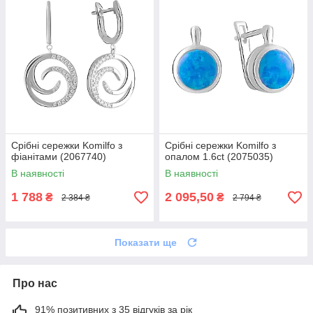
Срібні сережки Komilfo з
Срібні сережки Komilfo з
фіанітами (2067740)
опалом 1.6ct (2075035)
В наявності
В наявності
1 788
2 095,50
₴
₴
2 384 ₴
2 794 ₴
Показати ще
Про нас
91% позитивних з 35 відгуків за рік