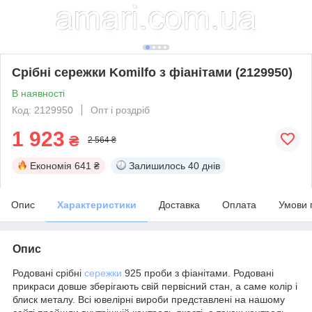
Срібні сережки Komilfo з фіанітами (2129950)
В наявності
Код: 2129950
Опт і роздріб
1 923
₴
2 564 ₴
Економія
641 ₴
Залишилось
40 днів
Опис
Характеристики
Доставка
Оплата
Умови 
Опис
Родовані срібні
сережки
925 проби з фіанітами. Родовані
прикраси довше зберігають свій первісний стан, а саме колір і
блиск металу. Всі ювелірні вироби представлені на нашому