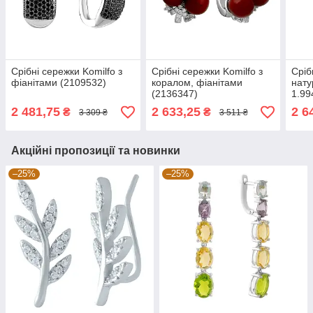
Срібні сережки Komilfo з
Срібні сережки Komilfo з
Сріб
фіанітами (2109532)
коралом, фіанітами
нату
(2136347)
1.99
(220
2 481,75
2 633,25
2 6
₴
₴
3 309 ₴
3 511 ₴
Акційні пропозиції та новинки
–25%
–25%