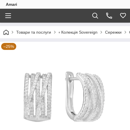
Amari
Товари та послуги
▫️ Колекція Sovereign
Сережки
–25%