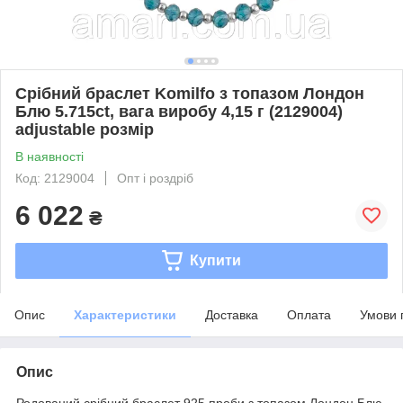
Срібний браслет Komilfo з топазом Лондон
Блю 5.715ct, вага виробу 4,15 г (2129004)
adjustable розмір
В наявності
Код: 2129004
Опт і роздріб
6 022
₴
Купити
Опис
Характеристики
Доставка
Оплата
Умови 
Опис
Родований срібний браслет 925 проби з топазом Лондон Блю