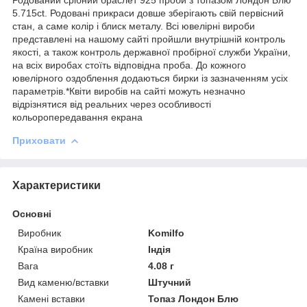
5.715ct. Родовані прикраси довше зберігають свій первісний
стан, а саме колір і блиск металу. Всі ювелірні вироби
представлені на нашому сайті пройшли внутрішній контроль
якості, а також контроль державної пробірної служби України,
на всіх виробах стоїть відповідна проба. До кожного
ювелірного оздоблення додаються бирки із зазначенням усіх
параметрів.*Квіти виробів на сайті можуть незначно
відрізнятися від реальних через особливості
кольоропередавання екрана
Приховати
Характеристики
Основні
Виробник
Komilfo
Країна виробник
Індія
Вага
4.08 г
Вид каменю/вставки
Штучний
Камені вставки
Топаз Лондон Блю