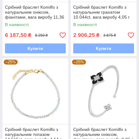
Срібний браслет Komilfo з
Срібний браслет Komilfo з
натуральним оніксом,
натуральним гранатом
фіанітами, вага виробу 11,36
10.044ct, вага виробу 4,05 г
г (2177432) 1720 розмір
(2163053) 1720 розмір
В наявності
В наявності
6 187,50
2 906,25
₴
₴
8 250 ₴
3 875 ₴
Купити
Купити
–25%
–25%
Срібний браслет Komilfo з
Срібний браслет Komilfo з
натуральним топазом
натуральним оніксом,