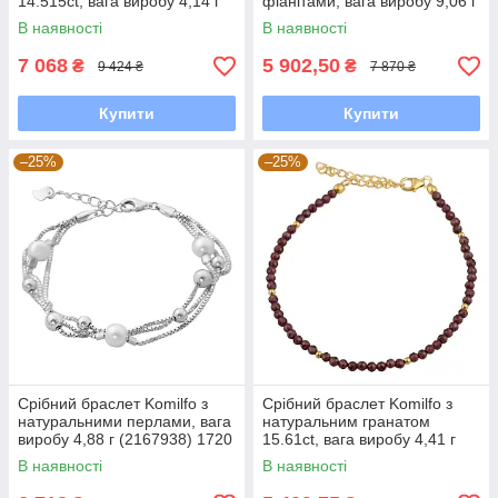
14.515ct, вага виробу 4,14 г
фіанітами, вага виробу 9,06 г
(2118190) 2025 розмір
(60002144) 18 розмір
В наявності
В наявності
7 068
5 902,50
₴
₴
9 424 ₴
7 870 ₴
Купити
Купити
–25%
–25%
Срібний браслет Komilfo з
Срібний браслет Komilfo з
натуральними перлами, вага
натуральним гранатом
виробу 4,88 г (2167938) 1720
15.61ct, вага виробу 4,41 г
розмір
(2126706) 2025 розмір
В наявності
В наявності