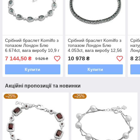
Срібний браслет Komilfo з
Срібний браслет Komilfo з
Сріб
топазом Лондон Блю
топазом Лондон Блю
нату
6.674ct, вага виробу 10,9 г
4.053ct, вага виробу 12,56
Лонд
(2205524) 1720 розмір
г (2205548) 1720 розмір
топа
7 144,50
10 978
8 2
₴
₴
9 526 ₴
г (2
Купити
Купити
Акційні пропозиції та новинки
–25%
–25%