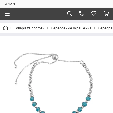
Amari
Товари та послуги
Серебряные украшения
Серебря