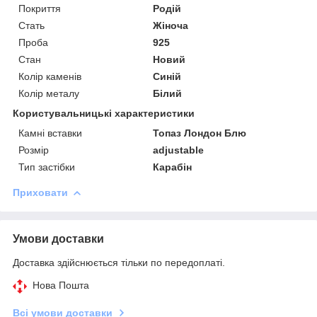
Покриття
Родій
Стать
Жіноча
Проба
925
Стан
Новий
Колір каменів
Синій
Колір металу
Білий
Користувальницькі характеристики
Камні вставки
Топаз Лондон Блю
Розмір
adjustable
Тип застібки
Карабін
Приховати
Умови доставки
Доставка здійснюється тільки по передоплаті.
Нова Пошта
Всі умови доставки