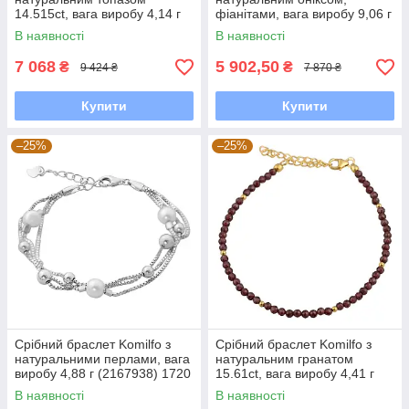
14.515ct, вага виробу 4,14 г
фіанітами, вага виробу 9,06 г
(2118190) 2025 розмір
(60002144) 18 розмір
В наявності
В наявності
7 068
5 902,50
₴
₴
9 424 ₴
7 870 ₴
Купити
Купити
–25%
–25%
Срібний браслет Komilfo з
Срібний браслет Komilfo з
натуральними перлами, вага
натуральним гранатом
виробу 4,88 г (2167938) 1720
15.61ct, вага виробу 4,41 г
розмір
(2126706) 2025 розмір
В наявності
В наявності