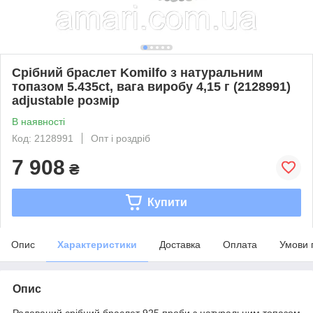
Срібний браслет Komilfo з натуральним
топазом 5.435ct, вага виробу 4,15 г (2128991)
adjustable розмір
В наявності
Код: 2128991
Опт і роздріб
7 908
₴
Купити
Опис
Характеристики
Доставка
Оплата
Умови 
Опис
Родований срібний браслет 925 проби з натуральним топазом