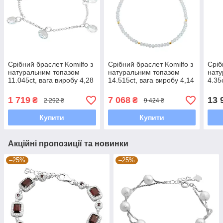
Срібний браслет Komilfo з
Срібний браслет Komilfo з
Сріб
натуральним топазом
натуральним топазом
нат
11.045ct, вага виробу 4,28
14.515ct, вага виробу 4,14
4.35
г (21666411720 розмір
г (2118190) 2025 розмір
(220
1 719
7 068
13 
₴
₴
2 292 ₴
9 424 ₴
Купити
Купити
Акційні пропозиції та новинки
–25%
–25%