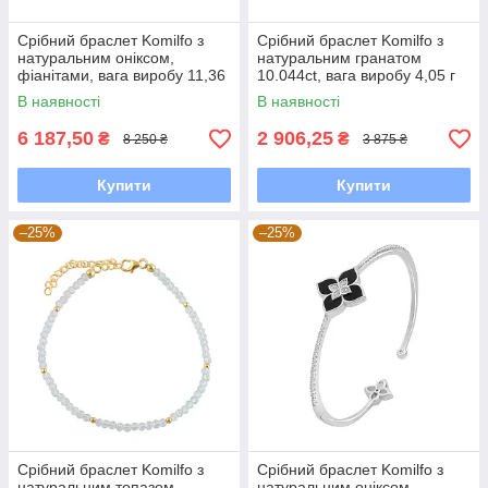
Срібний браслет Komilfo з
Срібний браслет Komilfo з
натуральним оніксом,
натуральним гранатом
фіанітами, вага виробу 11,36
10.044ct, вага виробу 4,05 г
г (2177432) 1720 розмір
(2163053) 1720 розмір
В наявності
В наявності
6 187,50
2 906,25
₴
₴
8 250 ₴
3 875 ₴
Купити
Купити
–25%
–25%
Срібний браслет Komilfo з
Срібний браслет Komilfo з
натуральним топазом
натуральним оніксом,