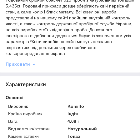
5.435ct. Родовані прикраси довше зберігають свій первісний
стан, а саме колір і блиск металу. Всі ювелірні вироби
представлені на нашому сайті пройшли внутрішній контроль
якості, а також контроль державної пробірної служби України,
на всіх виробах стоїть відповідна проба. До кожного
ювелірного оздоблення додаються бирки із зазначенням усіх
параметрів.*Квіти виробів на сайті можуть незначно
відрізнятися від реальних через особливості
кольоропередавання екрана
Приховати
Характеристики
Основні
Виробник
Komilfo
Країна виробник
Індія
Вага
4.08 г
Вид каменю/вставки
Натуральний
Камені вставки
Топаз