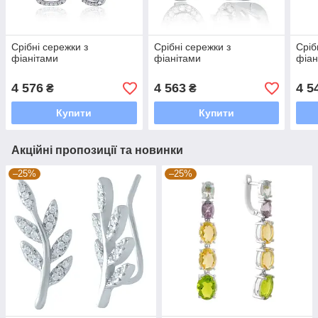
Срібні сережки з
Срібні сережки з
Сріб
фіанітами
фіанітами
фіан
4 576
4 563
4 5
₴
₴
Купити
Купити
Акційні пропозиції та новинки
–25%
–25%