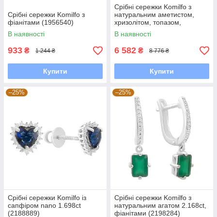
Срібні сережки Komilfo з
Срібні сережки Komilfo з
натуральним аметистом,
фіанітами (1956540)
хризолітом, топазом,
цитрином (2183259)
В наявності
В наявності
933
6 582
₴
₴
1 244 ₴
8 776 ₴
Купити
Купити
–25%
–25%
Срібні сережки Komilfo із
Срібні сережки Komilfo з
сапфіром nano 1.698ct
натуральним агатом 2.168ct,
(2188889)
фіанітами (2198284)