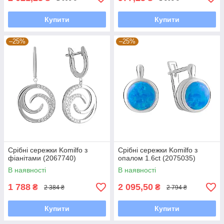
Купити
Купити
–25%
–25%
Срібні сережки Komilfo з
Срібні сережки Komilfo з
фіанітами (2067740)
опалом 1.6ct (2075035)
В наявності
В наявності
1 788
2 095,50
₴
₴
2 384 ₴
2 794 ₴
Купити
Купити