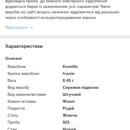
відповідна проба. До кожного ювелірного оздоблення
додаються бирки із зазначенням усіх параметрів.*Квіти
виробів на сайті можуть незначно відрізнятися від реальних
через особливості кольоропередавання екрана
Приховати
Характеристики
Основні
Виробник
Komilfo
Країна виробник
Італія
Вага
8.45 г
Вид виробу
Сережки-підвіски
Вид каменю/вставки
Штучний
Камені вставки
Фіаніт
Покриття
Родій
Стать
Жіноча
Проба
925
Стан
Новий