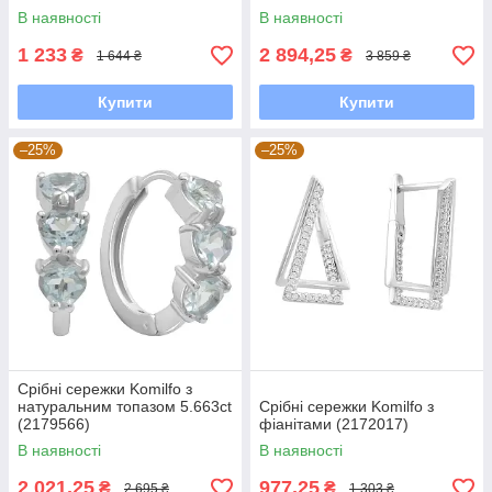
В наявності
В наявності
1 233
2 894,25
₴
₴
1 644 ₴
3 859 ₴
Купити
Купити
–25%
–25%
Срібні сережки Komilfo з
натуральним топазом 5.663ct
Срібні сережки Komilfo з
(2179566)
фіанітами (2172017)
В наявності
В наявності
2 021,25
977,25
₴
₴
2 695 ₴
1 303 ₴