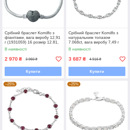
Срібний браслет Komilfo з
Срібний браслет Komilfo з
фіанітами, вага виробу 12,91
натуральним топазом
г (1931059) 16 розмір 12.81,
7.068ct, вага виробу 7,49 г
17 см
(2092940) 1720 розмір
В наявності
В наявності
2 970
3 687
₴
₴
3 960 ₴
4 916 ₴
Купити
Купити
–25%
–25%