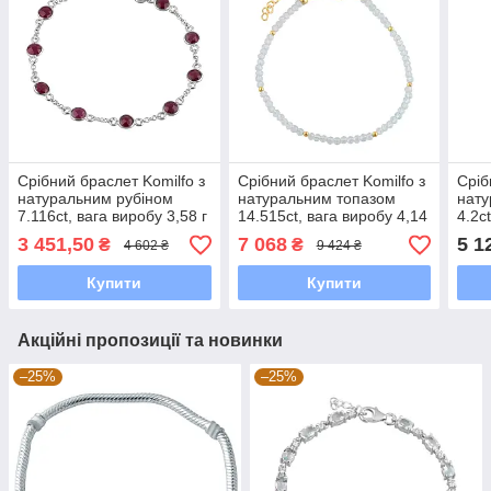
Срібний браслет Komilfo з
Срібний браслет Komilfo з
Сріб
натуральним рубіном
натуральним топазом
нату
7.116ct, вага виробу 3,58 г
14.515ct, вага виробу 4,14
4.2c
(2118213) 1720 розмір
г (2118190) 2025 розмір
(218
3 451,50
7 068
5 1
₴
₴
4 602 ₴
9 424 ₴
Купити
Купити
Акційні пропозиції та новинки
–25%
–25%