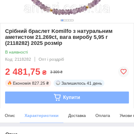
Срібний браслет Komilfo з натуральним
аметистом 21.269ct, вага виробу 5,95 г
(2118282) 2025 розмір
В наявності
Код: 2118282
Опт і роздріб
2 481,75
₴
3 309 ₴
Економія
827.25 ₴
Залишилось
41 день
Купити
Опис
Характеристики
Доставка
Оплата
Умови 