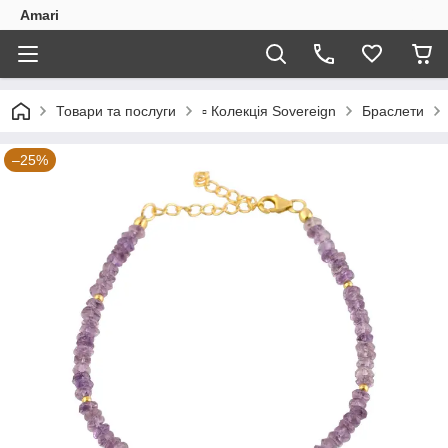
Amari
Товари та послуги
▫️ Колекція Sovereign
Браслети
–25%