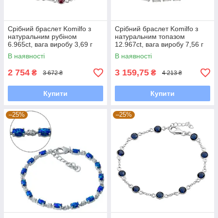
Срібний браслет Komilfo з
Срібний браслет Komilfo з
натуральним рубіном
натуральним топазом
6.965ct, вага виробу 3,69 г
12.967ct, вага виробу 7,56 г
(2118213) 1821 розмір
(2166627) 1720 розмір
В наявності
В наявності
2 754
3 159,75
₴
₴
3 672 ₴
4 213 ₴
Купити
Купити
–25%
–25%