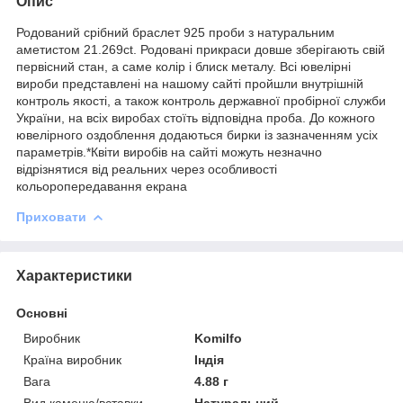
Опис
Родований срібний браслет 925 проби з натуральним
аметистом 21.269ct. Родовані прикраси довше зберігають свій
первісний стан, а саме колір і блиск металу. Всі ювелірні
вироби представлені на нашому сайті пройшли внутрішній
контроль якості, а також контроль державної пробірної служби
України, на всіх виробах стоїть відповідна проба. До кожного
ювелірного оздоблення додаються бирки із зазначенням усіх
параметрів.*Квіти виробів на сайті можуть незначно
відрізнятися від реальних через особливості
кольоропередавання екрана
Приховати
Характеристики
Основні
Виробник
Komilfo
Країна виробник
Індія
Вага
4.88 г
Вид каменю/вставки
Натуральний