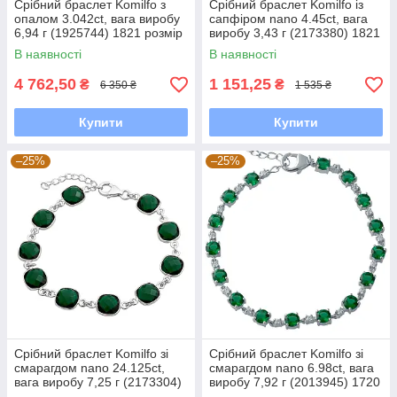
Срібний браслет Komilfo з
Срібний браслет Komilfo із
опалом 3.042ct, вага виробу
сапфіром nano 4.45ct, вага
6,94 г (1925744) 1821 розмір
виробу 3,43 г (2173380) 1821
розмір
В наявності
В наявності
4 762,50
1 151,25
₴
₴
6 350 ₴
1 535 ₴
Купити
Купити
–25%
–25%
Срібний браслет Komilfo зі
Срібний браслет Komilfo зі
смарагдом nano 24.125ct,
смарагдом nano 6.98ct, вага
вага виробу 7,25 г (2173304)
виробу 7,92 г (2013945) 1720
1720 розмір
розмір