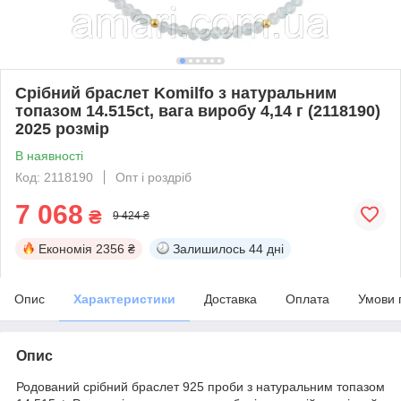
Срібний браслет Komilfo з натуральним
топазом 14.515ct, вага виробу 4,14 г (2118190)
2025 розмір
В наявності
Код: 2118190
Опт і роздріб
7 068
₴
9 424 ₴
Економія
2356 ₴
Залишилось
44 дні
Опис
Характеристики
Доставка
Оплата
Умови 
Опис
Родований срібний браслет 925 проби з натуральним топазом