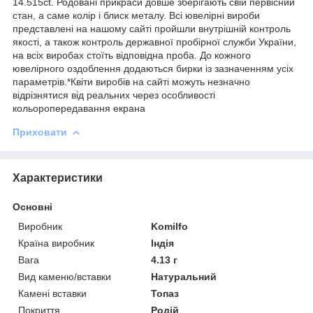
14.515ct. Родовані прикраси довше зберігають свій первісний
стан, а саме колір і блиск металу. Всі ювелірні вироби
представлені на нашому сайті пройшли внутрішній контроль
якості, а також контроль державної пробірної служби України,
на всіх виробах стоїть відповідна проба. До кожного
ювелірного оздоблення додаються бирки із зазначенням усіх
параметрів.*Квіти виробів на сайті можуть незначно
відрізнятися від реальних через особливості
кольоропередавання екрана
Приховати
Характеристики
Основні
Виробник
Komilfo
Країна виробник
Індія
Вага
4.13 г
Вид каменю/вставки
Натуральний
Камені вставки
Топаз
Покриття
Родій