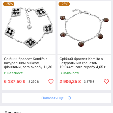
–25%
–25%
Срібний браслет Komilfo з
Срібний браслет Komilfo з
натуральним оніксом,
натуральним гранатом
фіанітами, вага виробу 11,36
10.044ct, вага виробу 4,05 г
г (2177432) 1720 розмір
(2163053) 1720 розмір
В наявності
В наявності
6 187,50
2 906,25
₴
₴
8 250 ₴
3 875 ₴
Показати ще
Про нас