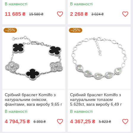
1720 розмір
розмір
В наявності
В наявності
11 685
2 268
₴
₴
15 580 ₴
3 024 ₴
–25%
–25%
Срібний браслет Komilfo з
Срібний браслет Komilfo з
натуральним оніксом,
натуральним топазом
фіанітами, вага виробу 9,65 г
5.628ct, вага виробу 6,49 г
(60002127) 1720 розмір
(2182122) 1720 розмір
В наявності
В наявності
4 794,75
4 367,25
₴
₴
6 393 ₴
5 823 ₴