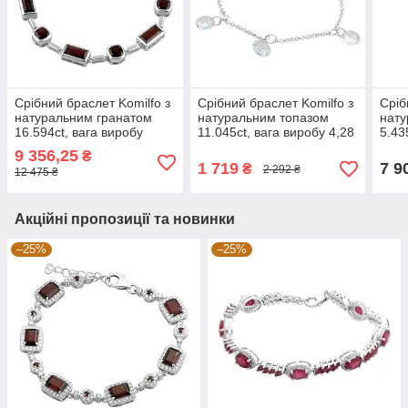
Срібний браслет Komilfo з
Срібний браслет Komilfo з
Сріб
натуральним гранатом
натуральним топазом
нату
16.594ct, вага виробу
11.045ct, вага виробу 4,28
5.43
17,62 г (2126690) 1921
г (21666411720 розмір
(212
9 356,25
₴
розмір
розм
1 719
7 9
₴
2 292 ₴
12 475 ₴
Акційні пропозиції та новинки
–25%
–25%