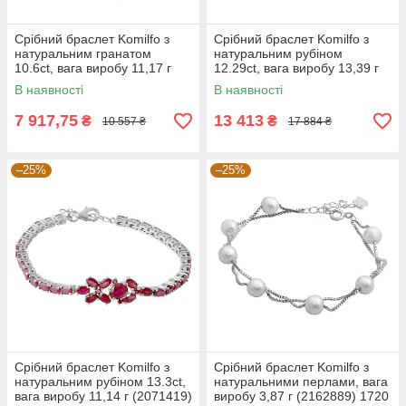
Срібний браслет Komilfo з
Срібний браслет Komilfo з
натуральним гранатом
натуральним рубіном
10.6ct, вага виробу 11,17 г
12.29ct, вага виробу 13,39 г
(2173229) 1720 розмір
(2166818) 1720 розмір
В наявності
В наявності
7 917,75
13 413
₴
₴
10 557 ₴
17 884 ₴
–25%
–25%
Срібний браслет Komilfo з
Срібний браслет Komilfo з
натуральним рубіном 13.3ct,
натуральними перлами, вага
вага виробу 11,14 г (2071419)
виробу 3,87 г (2162889) 1720