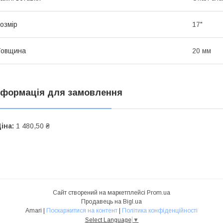
озмір
17"
Товщина
20 мм
нформація для замовлення
іна:
1 480,50 ₴
Сайт створений на маркетплейсі
Prom.ua
Продавець на Bigl.ua
Amari |
Поскаржитися на контент
|
Політика конфіденційності
Select Language
▼