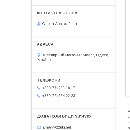
Олена Анатоліївна
Ювелирный магазин "Amari", Одеса,
Україна
+380 (67) 283-18-17
+380 (66) 634-22-23
Р
к
к
amari@22ukr.net
о