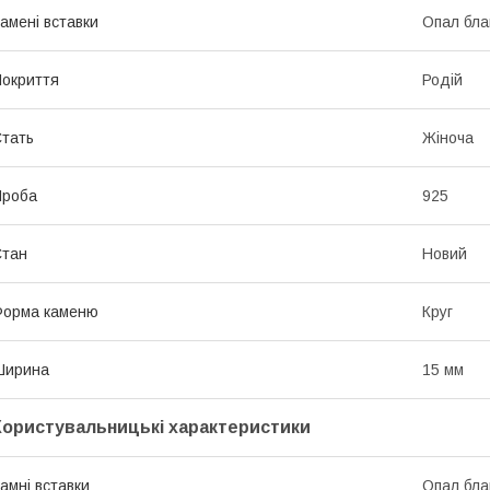
амені вставки
Опал бла
окриття
Родій
тать
Жіноча
Проба
925
Стан
Новий
Форма каменю
Круг
Ширина
15 мм
Користувальницькі характеристики
амні вставки
Опал бла