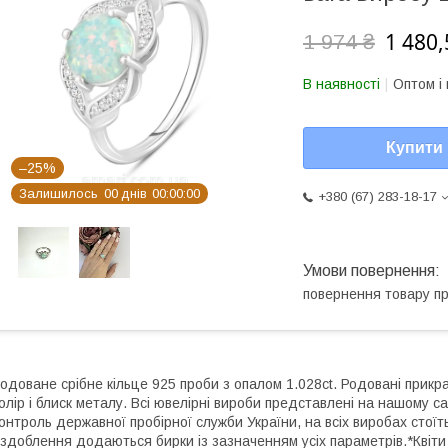
1 480,
1 974 ₴
В наявності
Оптом і 
Купити
–25%
Залишилось
0
0
днів
0
0
0
0
0
0
+380 (67) 283-18-17
повернення товару п
одоване срібне кільце 925 проби з опалом 1.028ct. Родовані прикра
олір і блиск металу. Всі ювелірні вироби представлені на нашому са
онтроль державної пробірної служби України, на всіх виробах стоїт
здоблення додаються бирки із зазначенням усіх параметрів.*Квіти 