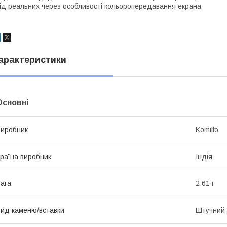
ід реальних через особливості кольоропередавання екрана
арактеристики
Основні
иробник
Komilfo
раїна виробник
Індія
ага
2.61 г
ид каменю/вставки
Штучний