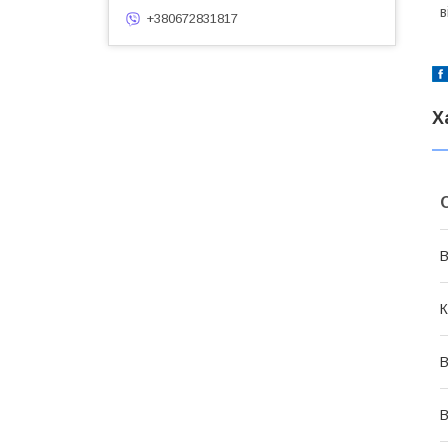
в
+380672831817
Х
В
К
В
В