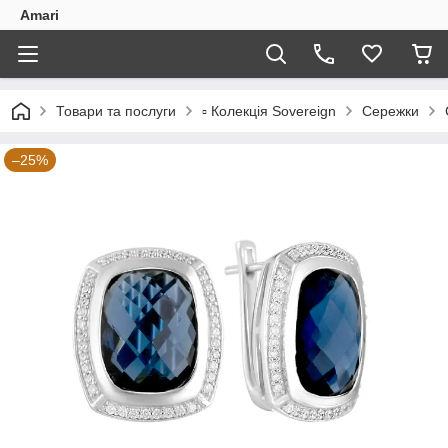
Amari
Товари та послуги
▫️ Колекція Sovereign
Сережки
–25%