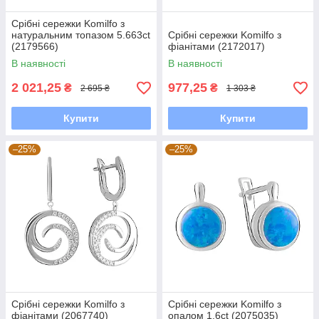
Срібні сережки Komilfo з
натуральним топазом 5.663ct
Срібні сережки Komilfo з
(2179566)
фіанітами (2172017)
В наявності
В наявності
2 021,25
977,25
₴
₴
2 695 ₴
1 303 ₴
Купити
Купити
–25%
–25%
Срібні сережки Komilfo з
Срібні сережки Komilfo з
фіанітами (2067740)
опалом 1.6ct (2075035)