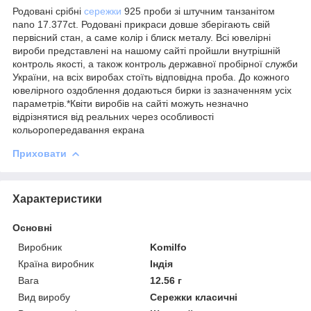
Родовані срібні
сережки
925 проби зі штучним танзанітом
nano 17.377ct. Родовані прикраси довше зберігають свій
первісний стан, а саме колір і блиск металу. Всі ювелірні
вироби представлені на нашому сайті пройшли внутрішній
контроль якості, а також контроль державної пробірної служби
України, на всіх виробах стоїть відповідна проба. До кожного
ювелірного оздоблення додаються бирки із зазначенням усіх
параметрів.*Квіти виробів на сайті можуть незначно
відрізнятися від реальних через особливості
кольоропередавання екрана
Приховати
Характеристики
Основні
Виробник
Komilfo
Країна виробник
Індія
Вага
12.56 г
Вид виробу
Сережки класичні