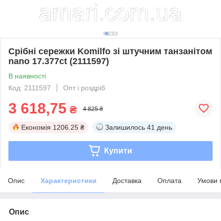
Срібні сережки Komilfo зі штучним танзанітом
nano 17.377ct (2111597)
В наявності
Код: 2111597
Опт і роздріб
3 618,75
₴
4 825 ₴
Економія
1206.25 ₴
Залишилось
41 день
Купити
Опис
Характеристики
Доставка
Оплата
Умови 
Опис