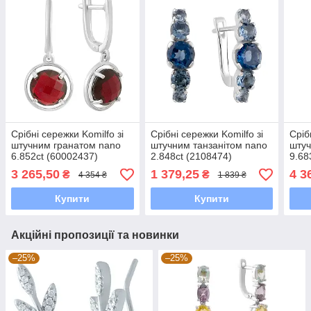
Срібні сережки Komilfo зі
Срібні сережки Komilfo зі
Сріб
штучним гранатом nano
штучним танзанітом nano
штуч
6.852ct (60002437)
2.848ct (2108474)
9.68
(600
3 265,50
1 379,25
4 3
₴
₴
4 354 ₴
1 839 ₴
Купити
Купити
Акційні пропозиції та новинки
–25%
–25%