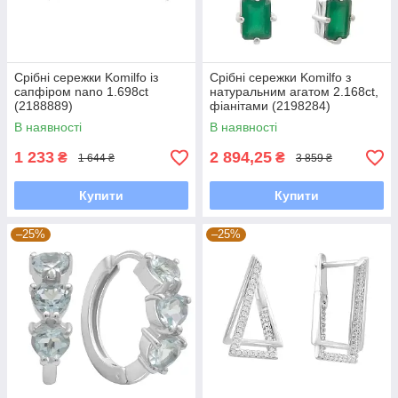
Срібні сережки Komilfo із
Срібні сережки Komilfo з
сапфіром nano 1.698ct
натуральним агатом 2.168ct,
(2188889)
фіанітами (2198284)
В наявності
В наявності
1 233
2 894,25
₴
₴
1 644 ₴
3 859 ₴
Купити
Купити
–25%
–25%