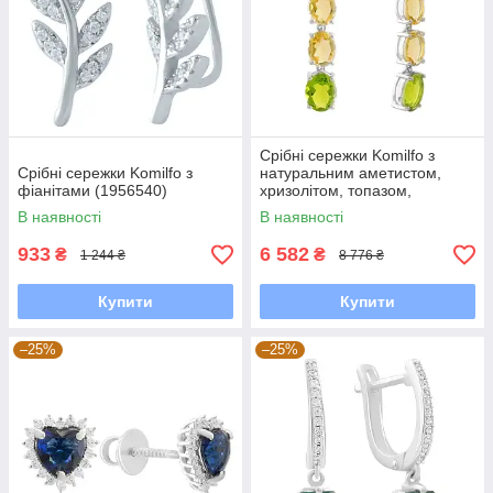
Срібні сережки Komilfo з
Срібні сережки Komilfo з
натуральним аметистом,
фіанітами (1956540)
хризолітом, топазом,
цитрином (2183259)
В наявності
В наявності
933
6 582
₴
₴
1 244 ₴
8 776 ₴
Купити
Купити
–25%
–25%