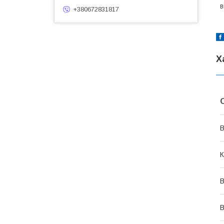
в
+380672831817
Х
В
К
В
В