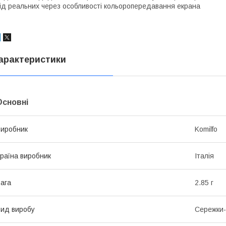
ід реальних через особливості кольоропередавання екрана
арактеристики
Основні
иробник
Komilfo
раїна виробник
Італія
ага
2.85 г
ид виробу
Сережки-