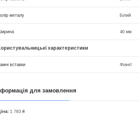
олір металу
Білий
Ширина
40 мм
Користувальницькі характеристики
амні вставки
Фіаніт
нформація для замовлення
іна:
1 783 ₴