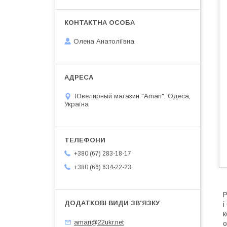
Олена Анатоліївна
Ювелирный магазин "Amari", Одеса,
Україна
+380 (67) 283-18-17
+380 (66) 634-22-23
Р
і
к
amari@22ukr.net
о