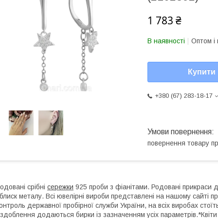
1 783 ₴
В наявності
Оптом і 
Купити
+380 (67) 283-18-17
повернення товару п
одовані срібні
сережки
925 проби з фіанітами. Родовані прикраси до
 блиск металу. Всі ювелірні вироби представлені на нашому сайті п
онтроль державної пробірної служби України, на всіх виробах стоїт
здоблення додаються бирки із зазначенням усіх параметрів.*Квіти 