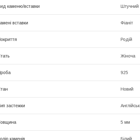
ид каменю/вставки
Штучний
амені вставки
Фіаніт
окриття
Родій
тать
Жіноча
Проба
925
Стан
Новий
ип застежки
Англійськ
Товщина
5 мм
олір каменів
Білий