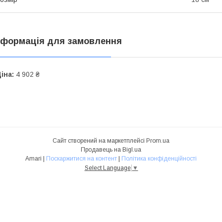
нформація для замовлення
іна:
4 902 ₴
Сайт створений на маркетплейсі
Prom.ua
Продавець на Bigl.ua
Amari |
Поскаржитися на контент
|
Політика конфіденційності
Select Language
▼