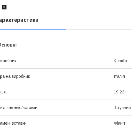
арактеристики
Основні
иробник
Komilfo
раїна виробник
Італія
ага
19.22 г
ид каменю/вставки
Штучний
амені вставки
Фіаніт