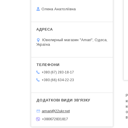
Олена Анатоліївна
Ювелирный магазин "Amari", Одеса,
Україна
+380 (67) 283-18-17
+380 (66) 634-22-23
Р
к
к
amari@22ukr.net
о
в
+380672831817