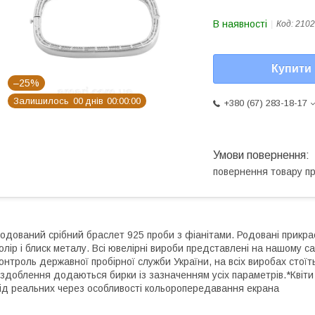
В наявності
Код:
2102
Купити
–25%
Залишилось
0
0
днів
0
0
0
0
0
0
+380 (67) 283-18-17
повернення товару п
одований срібний браслет 925 проби з фіанітами. Родовані прикрас
олір і блиск металу. Всі ювелірні вироби представлені на нашому са
онтроль державної пробірної служби України, на всіх виробах стоїт
здоблення додаються бирки із зазначенням усіх параметрів.*Квіти 
ід реальних через особливості кольоропередавання екрана