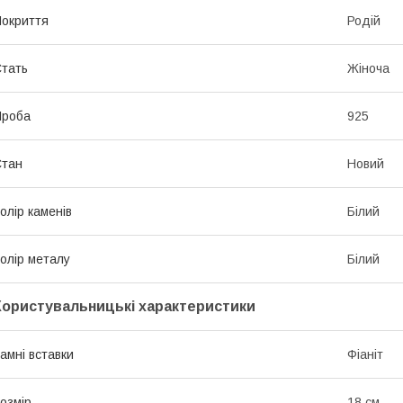
окриття
Родій
тать
Жіноча
Проба
925
Стан
Новий
олір каменів
Білий
олір металу
Білий
Користувальницькі характеристики
амні вставки
Фіаніт
озмір
18 см