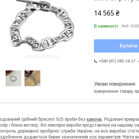
14 565 ₴
В наявності
Код:
2102
Купити
+380 (67) 283-18-17
повернення товару п
одований срібний браслет 925 проби без
каменів
. Родовані прикра
олір і блиск металу. Всі ювелірні вироби представлені на нашому са
онтроль державної пробірної служби України, на всіх виробах стоїт
здоблення додаються бирки зазначенням усіх параметрів.*Квіти вир