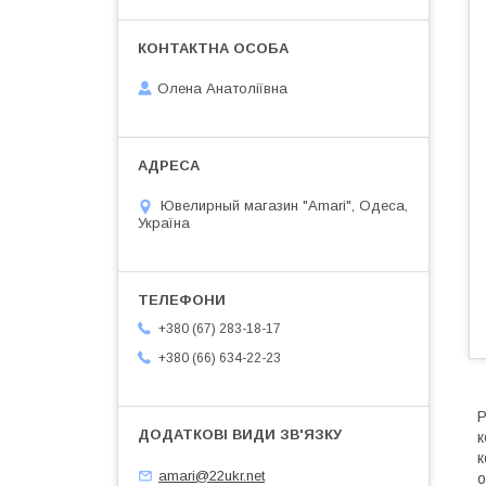
Олена Анатоліївна
Ювелирный магазин "Amari", Одеса,
Україна
+380 (67) 283-18-17
+380 (66) 634-22-23
Р
к
к
amari@22ukr.net
о