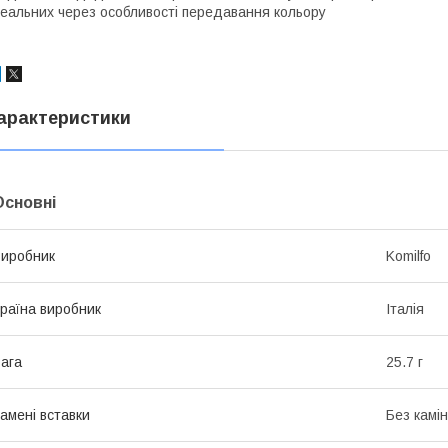
еальних через особливості передавання кольору
арактеристики
Основні
иробник
Komilfo
раїна виробник
Італія
ага
25.7 г
амені вставки
Без камі