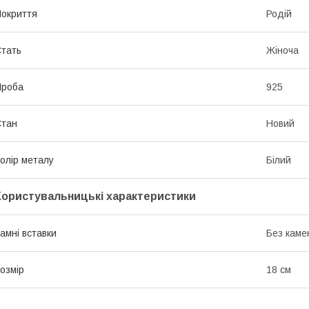
окриття
Родій
тать
Жіноча
Проба
925
Стан
Новий
олір металу
Білий
Користувальницькі характеристики
амні вставки
Без каме
озмір
18 см