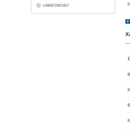
р
+380672831817
Х
В
К
В
К