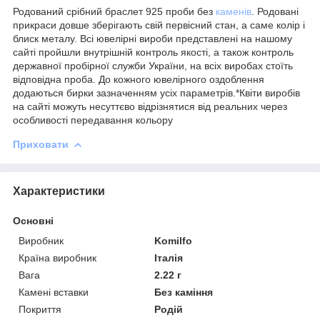
Родований срібний браслет 925 проби без
каменів
. Родовані
прикраси довше зберігають свій первісний стан, а саме колір і
блиск металу. Всі ювелірні вироби представлені на нашому
сайті пройшли внутрішній контроль якості, а також контроль
державної пробірної служби України, на всіх виробах стоїть
відповідна проба. До кожного ювелірного оздоблення
додаються бирки зазначенням усіх параметрів.*Квіти виробів
на сайті можуть несуттєво відрізнятися від реальних через
особливості передавання кольору
Приховати
Характеристики
Основні
Виробник
Komilfo
Країна виробник
Італія
Вага
2.22 г
Камені вставки
Без каміння
Покриття
Родій