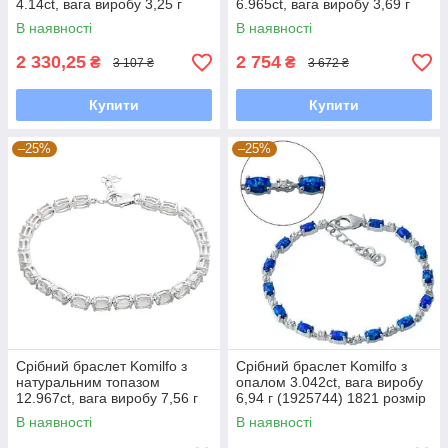
4.14ct, вага виробу 3,25 г
6.965ct, вага виробу 3,69 г
(2118251) 1720 розмір
(2118213) 1821 розмір
В наявності
В наявності
2 330,25
2 754
₴
₴
3 107 ₴
3 672 ₴
Купити
Купити
–25%
–25%
Срібний браслет Komilfo з
Срібний браслет Komilfo з
натуральним топазом
опалом 3.042ct, вага виробу
12.967ct, вага виробу 7,56 г
6,94 г (1925744) 1821 розмір
(2166627) 1720 розмір
В наявності
В наявності