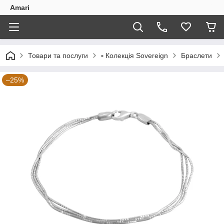
Amari
Товари та послуги
▫️ Колекція Sovereign
Браслети
–25%