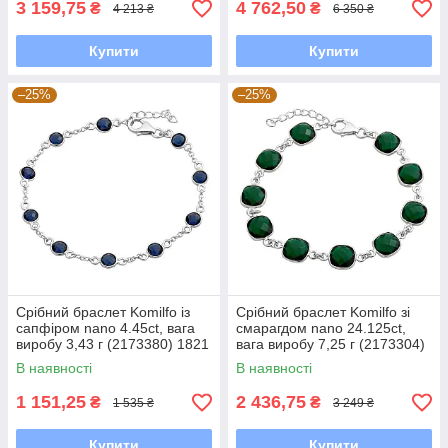
3 159,75
4 762,50
₴
₴
4 213 ₴
6 350 ₴
Купити
Купити
–25%
–25%
Срібний браслет Komilfo із
Срібний браслет Komilfo зі
сапфіром nano 4.45ct, вага
смарагдом nano 24.125ct,
виробу 3,43 г (2173380) 1821
вага виробу 7,25 г (2173304)
розмір
1720 розмір
В наявності
В наявності
1 151,25
2 436,75
₴
₴
1 535 ₴
3 249 ₴
Купити
Купити