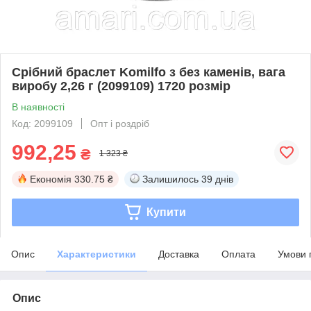
Срібний браслет Komilfo з без каменів, вага
виробу 2,26 г (2099109) 1720 розмір
В наявності
Код: 2099109
Опт і роздріб
992,25
₴
1 323 ₴
Економія
330.75 ₴
Залишилось
39 днів
Купити
Опис
Характеристики
Доставка
Оплата
Умови 
Опис