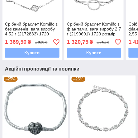
Срібний браслет Komilfo з
Срібний браслет Komilfo з
Сріб
без каменів, вага виробу
фіанітами, вага виробу 2,7
фіан
4,52 г (2172833) 1720
г (2190691) 1720 розмір
2,55
розмір
розм
1 369,50
1 320,75
1 4
₴
₴
1 826 ₴
1 761 ₴
Купити
Купити
Акційні пропозиції та новинки
–25%
–25%