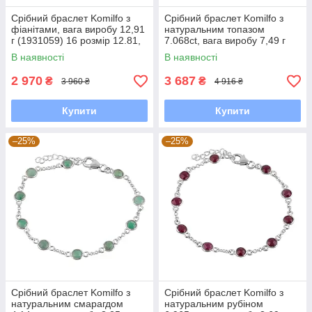
Срібний браслет Komilfo з
Срібний браслет Komilfo з
фіанітами, вага виробу 12,91
натуральним топазом
г (1931059) 16 розмір 12.81,
7.068ct, вага виробу 7,49 г
17 см
(2092940) 1720 розмір
В наявності
В наявності
2 970
3 687
₴
₴
3 960 ₴
4 916 ₴
Купити
Купити
–25%
–25%
Срібний браслет Komilfo з
Срібний браслет Komilfo з
натуральним смарагдом
натуральним рубіном