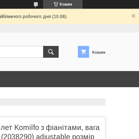
Кошик
айближчого робочого дня (10.08).
Кошик
лет Komilfo з фіанітами, вага
 (2038290) adjustable розмір