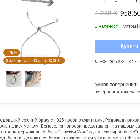
958,50
1 278 ₴
В наявності
Оптом і 
Купити
–25%
Залишилось
0
0
днів
0
0
0
0
0
0
+380 (67) 283-18-17
повернення товару п
одований срібний браслет 925 проби з фіанітами. Родовані прикрас
олір і блиск металу. Всі ювелірні вироби представлені на нашому са
онтроль державної пробірної служби України, на всіх виробах стоїт
здоблення додаються бирки із зазначенням усіх параметрів.*Квіти 