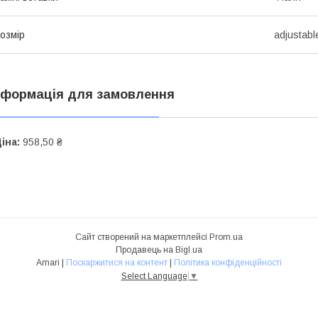
озмір
adjustabl
нформація для замовлення
іна:
958,50 ₴
Сайт створений на маркетплейсі
Prom.ua
Продавець на Bigl.ua
Amari |
Поскаржитися на контент
|
Політика конфіденційності
Select Language
▼