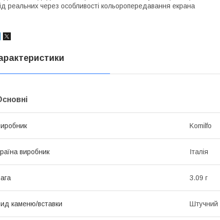
ід реальних через особливості кольоропередавання екрана
арактеристики
Основні
иробник
Komilfo
раїна виробник
Італія
ага
3.09 г
ид каменю/вставки
Штучний