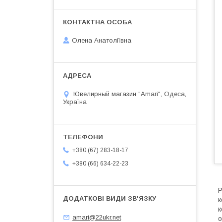
Олена Анатоліївна
Ювелирный магазин "Amari", Одеса,
Україна
+380 (67) 283-18-17
+380 (66) 634-22-23
Р
к
к
amari@22ukr.net
о