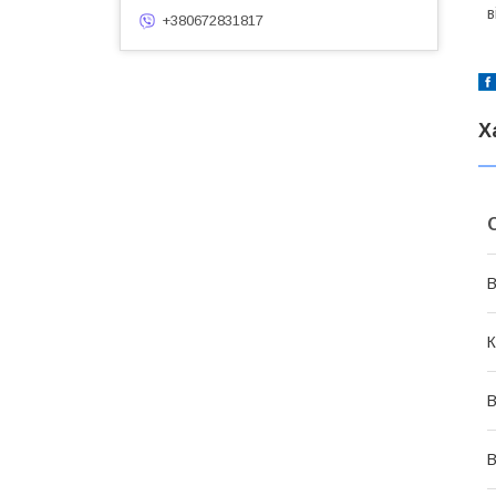
в
+380672831817
Х
В
К
В
В