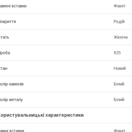
амені вставки
Фіаніт
окриття
Родій
тать
Жіноча
Проба
925
Стан
Новий
олір каменів
Білий
олір металу
Білий
Користувальницькі характеристики
амні вставки
Фіаніт