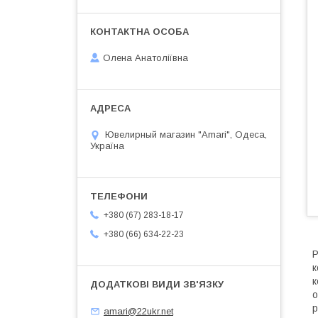
Олена Анатоліївна
Ювелирный магазин "Amari", Одеса,
Україна
+380 (67) 283-18-17
+380 (66) 634-22-23
Р
к
к
о
р
amari@22ukr.net