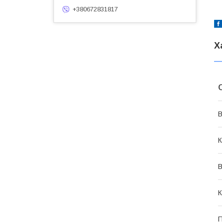
+380672831817
Х
В
К
В
К
П