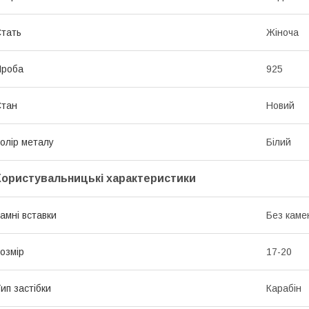
тать
Жіноча
Проба
925
Стан
Новий
олір металу
Білий
Користувальницькі характеристики
амні вставки
Без каме
озмір
17-20
ип застібки
Карабін