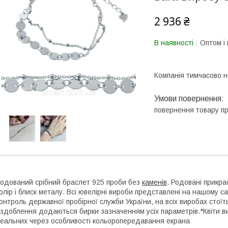
2 936 ₴
В наявності
Оптом і 
Компанія тимчасово 
повернення товару п
одований срібний браслет 925 проби без
каменів
. Родовані прикра
олір і блиск металу. Всі ювелірні вироби представлені на нашому са
онтроль державної пробірної служби України, на всіх виробах стоїт
здоблення додаються бирки зазначенням усіх параметрів.*Квіти ви
еальних через особливості кольоропередавання екрана