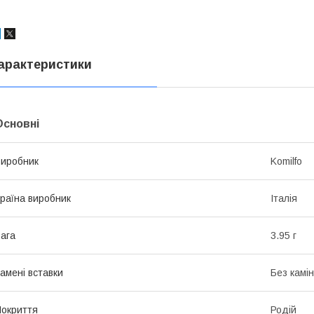
арактеристики
Основні
иробник
Komilfo
раїна виробник
Італія
ага
3.95 г
амені вставки
Без камі
окриття
Родій