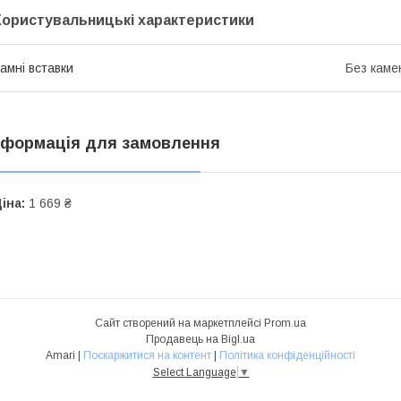
Користувальницькі характеристики
амні вставки
Без каме
нформація для замовлення
іна:
1 669 ₴
Сайт створений на маркетплейсі
Prom.ua
Продавець на Bigl.ua
Amari |
Поскаржитися на контент
|
Політика конфіденційності
Select Language
▼