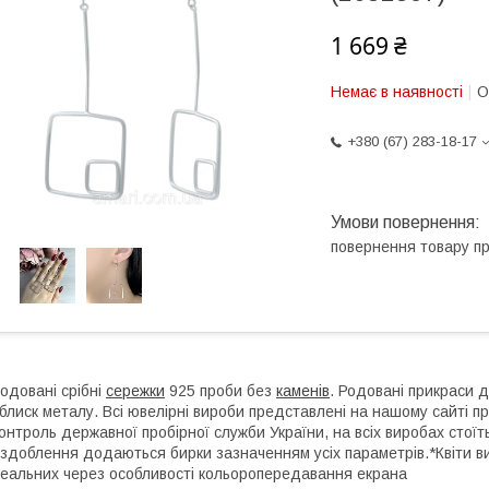
1 669 ₴
Немає в наявності
О
+380 (67) 283-18-17
повернення товару п
одовані срібні
сережки
925 проби без
каменів
. Родовані прикраси д
 блиск металу. Всі ювелірні вироби представлені на нашому сайті п
онтроль державної пробірної служби України, на всіх виробах стоїт
здоблення додаються бирки зазначенням усіх параметрів.*Квіти ви
еальних через особливості кольоропередавання екрана