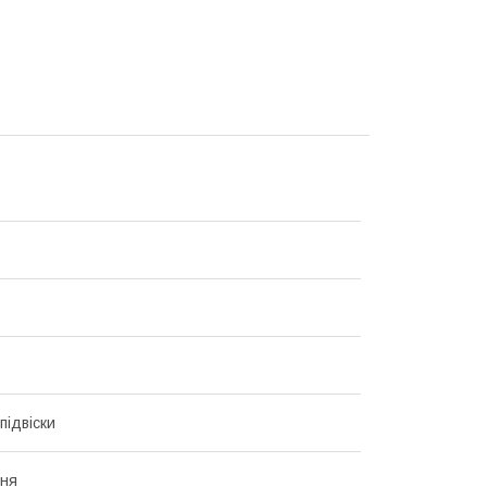
підвіски
ння