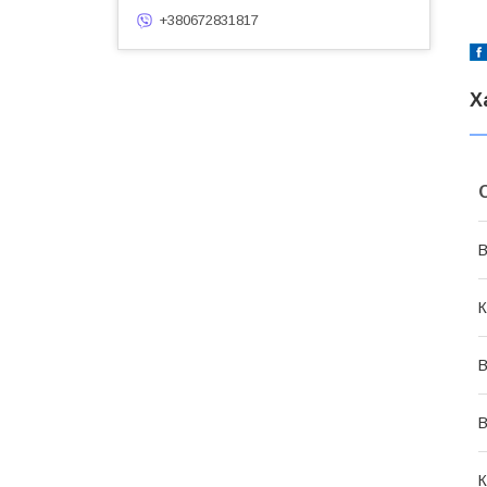
+380672831817
Х
В
К
В
В
К