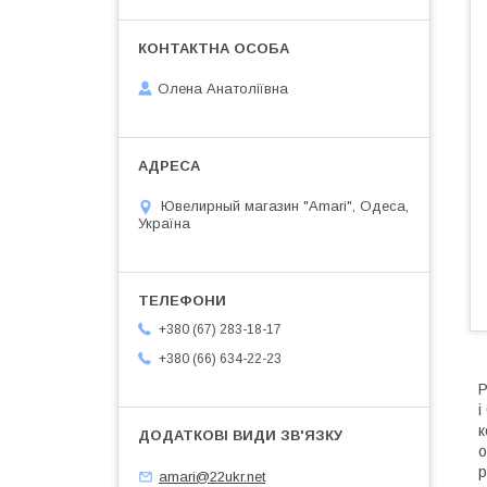
Олена Анатоліївна
Ювелирный магазин "Amari", Одеса,
Україна
+380 (67) 283-18-17
+380 (66) 634-22-23
Р
і
к
о
р
amari@22ukr.net