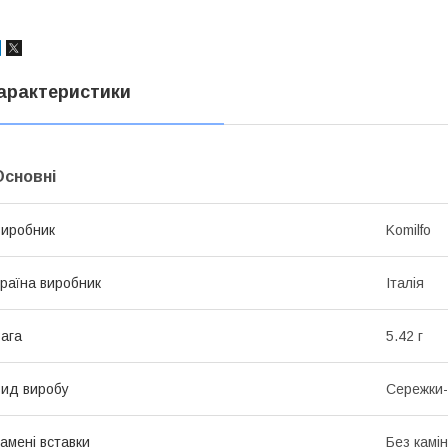
арактеристики
Основні
иробник
Komilfo
раїна виробник
Італія
ага
5.42 г
ид виробу
Сережки-
амені вставки
Без камі