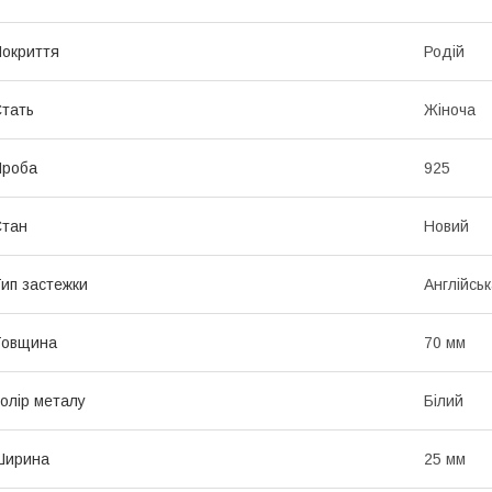
окриття
Родій
тать
Жіноча
Проба
925
Стан
Новий
ип застежки
Англійськ
Товщина
70 мм
олір металу
Білий
Ширина
25 мм