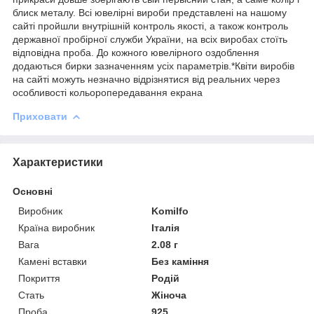
блиск металу. Всі ювелірні вироби представлені на нашому
сайті пройшли внутрішній контроль якості, а також контроль
державної пробірної служби України, на всіх виробах стоїть
відповідна проба. До кожного ювелірного оздоблення
додаються бирки зазначенням усіх параметрів.*Квіти виробів
на сайті можуть незначно відрізнятися від реальних через
особливості кольоропередавання екрана
Приховати
Характеристики
Основні
Виробник
Komilfo
Країна виробник
Італія
Вага
2.08 г
Камені вставки
Без каміння
Покриття
Родій
Стать
Жіноча
Проба
925