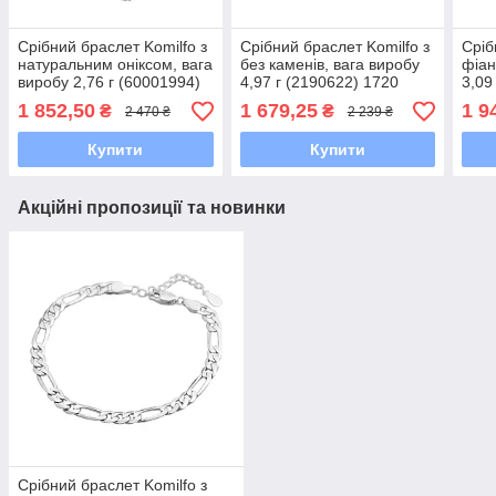
Срібний браслет Komilfo з
Срібний браслет Komilfo з
Сріб
натуральним оніксом, вага
без каменів, вага виробу
фіан
виробу 2,76 г (60001994)
4,97 г (2190622) 1720
3,09
1720 розмір
розмір
розм
1 852,50
1 679,25
1 9
₴
₴
2 470 ₴
2 239 ₴
Купити
Купити
Акційні пропозиції та новинки
Срібний браслет Komilfo з