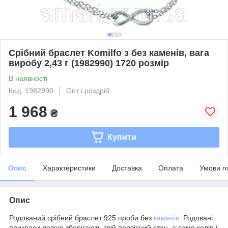
Срібний браслет Komilfo з без каменів, вага
виробу 2,43 г (1982990) 1720 розмір
В наявності
Код: 1982990
Опт і роздріб
1 968
₴
Купити
Опис
Характеристики
Доставка
Оплата
Умови п
Опис
Родований срібний браслет 925 проби без
каменів
. Родовані
прикраси довше зберігають свій первісний стан, а саме колір і