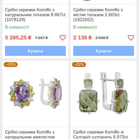
Срібні сережки Komilfo з
Срібні сережки Komilfo з
натуральним топазом 8.867ct
містик топазом 2.603ct
(1078129)
(1922552)
В наявності
В наявності
5 285,25
2 136
₴
₴
7 047 ₴
2 848 ₴
Купити
Купити
–25%
–25%
Срібні сережки Komilfo з
Срібні сережки Komilfo зі
натуральним аметистом
Султаніт султанить 6.973ct