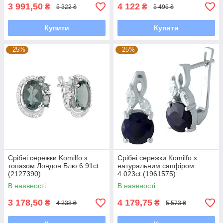
3 991,50
4 122
₴
₴
5 322 ₴
5 496 ₴
Купити
Купити
–25%
–25%
Срібні сережки Komilfo з
Срібні сережки Komilfo з
топазом Лондон Блю 6.91ct
натуральним сапфіром
(2127390)
4.023ct (1961575)
В наявності
В наявності
3 178,50
4 179,75
₴
₴
4 238 ₴
5 573 ₴