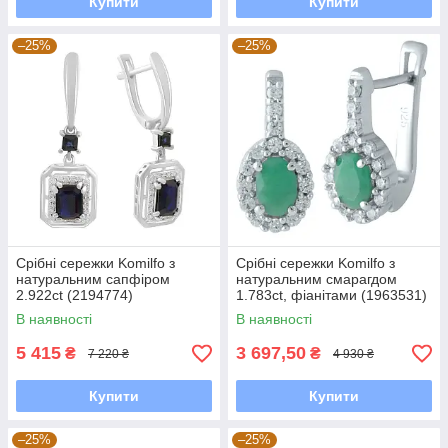
Купити
Купити
–25%
–25%
Срібні сережки Komilfo з
Срібні сережки Komilfo з
натуральним сапфіром
натуральним смарагдом
2.922ct (2194774)
1.783ct, фіанітами (1963531)
В наявності
В наявності
5 415
3 697,50
₴
₴
7 220 ₴
4 930 ₴
Купити
Купити
–25%
–25%