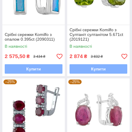
Срібні сережки Komilfo з
Срібні сережки Komilfo з
Султаніт султанітом 5.671ct
опалом 0.395ct (2090311)
(2019121)
В наявності
В наявності
2 575,50
2 874
₴
₴
3 434 ₴
3 832 ₴
Купити
Купити
–25%
–25%