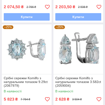
2 074,50
2 203,50
₴
₴
2 766 ₴
2 938 ₴
Купити
Купити
–25%
–25%
Срібні сережки Komilfo з
Срібні сережки Komilfo з
натуральним топазом 9.29ct
натуральним топазом 3.582ct
(2067979)
(2059004)
В наявності
В наявності
5 823
2 628
₴
₴
7 764 ₴
3 504 ₴