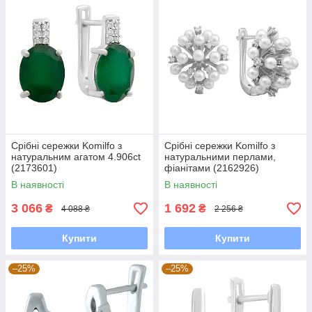
Срібні сережки Komilfo з
Срібні сережки Komilfo з
натуральним агатом 4.906ct
натуральними перлами,
(2173601)
фіанітами (2162926)
В наявності
В наявності
3 066
1 692
₴
₴
4 088 ₴
2 256 ₴
Купити
Купити
–25%
–25%