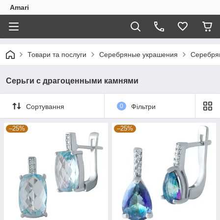
Amari
Товари та послуги
Серебряные украшения
Серебря
Серьги с драгоценными камнями
Сортування
0
Фільтри
–25%
–25%