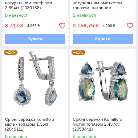
натуральним сапфіром
натуральним аметистом,
2.894ct (2030188)
топазом, цитрином,
хризолітом (2183471)
В наявності
В наявності
3 717
3 156,75
₴
₴
4 956 ₴
4 209 ₴
Купити
Купити
–25%
–25%
Срібні сережки Komilfo з
Срібні сережки Komilfo з
містик топазом 1.36ct
містик топазом 2.437ct
(2049111)
(2058441)
В наявності
В наявності