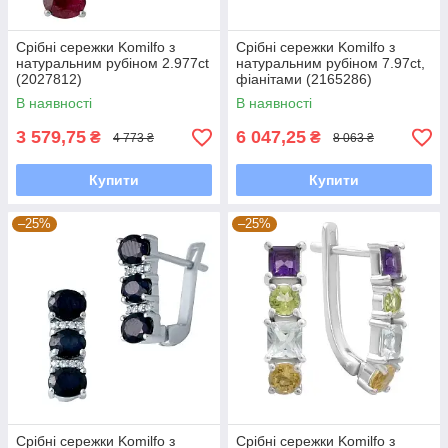
Срібні сережки Komilfo з
Срібні сережки Komilfo з
натуральним рубіном 2.977ct
натуральним рубіном 7.97ct,
(2027812)
фіанітами (2165286)
В наявності
В наявності
3 579,75
6 047,25
₴
₴
4 773 ₴
8 063 ₴
Купити
Купити
–25%
–25%
Срібні сережки Komilfo з
Срібні сережки Komilfo з