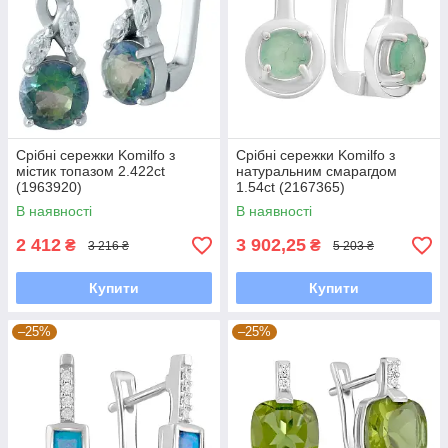
Срібні сережки Komilfo з
Срібні сережки Komilfo з
містик топазом 2.422ct
натуральним смарагдом
(1963920)
1.54ct (2167365)
В наявності
В наявності
2 412
3 902,25
₴
₴
3 216 ₴
5 203 ₴
Купити
Купити
–25%
–25%