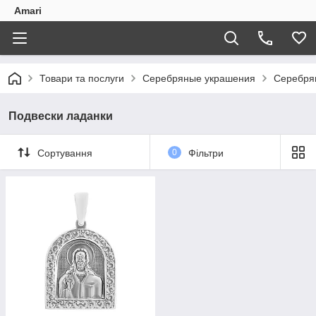
Amari
Товари та послуги
Серебряные украшения
Серебря
Подвески ладанки
Сортування
0
Фільтри