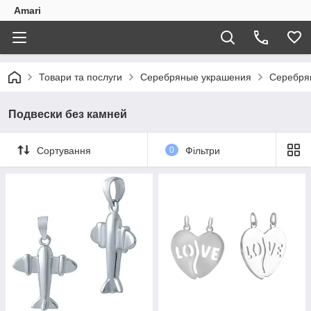
Amari
Товари та послуги
Серебряные украшения
Серебря
Подвески без камней
Сортування
0
Фільтри