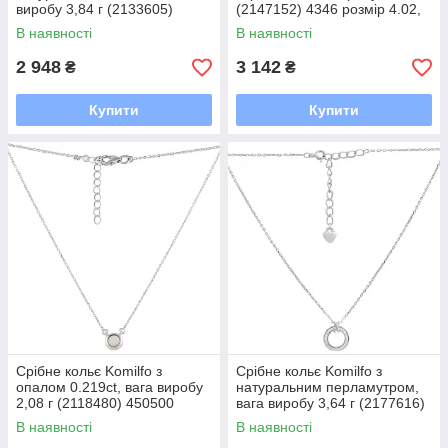
виробу 3,84 г (2133605)
(2147152) 4346 розмір 4.02,
450500 розмір
400-450 мм
В наявності
В наявності
2 948
3 142
₴
₴
Купити
Купити
Срібне кольє Komilfo з
Срібне кольє Komilfo з
опалом 0.219ct, вага виробу
натуральним перламутром,
2,08 г (2118480) 450500
вага виробу 3,64 г (2177616)
розмір
400450 розмір
В наявності
В наявності