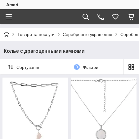
Amari
Товари та послуги
Серебряные украшения
Серебря
Колье с драгоценными камнями
Сортування
0
Фільтри