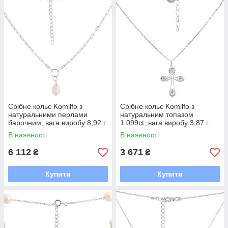
Срібне кольє Komilfo з
Срібне кольє Komilfo з
натуральними перлами
натуральним топазом
барочним, вага виробу 8,92 г
1.099ct, вага виробу 3,87 г
(2115687) 460510 розмір
(2167617) 450500 розмір
В наявності
В наявності
6 112
3 671
₴
₴
Купити
Купити