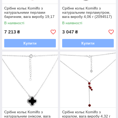
Срібне кольє Komilfo з
Срібне кольє Komilfo з
натуральними перлами
натуральним перламутром,
баричним, вага виробу 19,17
вага виробу 4,06 г (2094517)
г (2056621) 500 розмір 20,
400450 розмір
В наявності
В наявності
550 мм, Т-замок
7 213
3 047
₴
₴
Купити
Купити
Срібне кольє Komilfo з
Срібне кольє Komilfo з
натуральним оніксом, вага
коралом, вага виробу 4,32 г