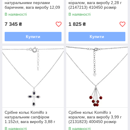
натуральними перлами
коралом, вага виробу 2,28 г
баричним, вага виробу 12,09
(2147213) 410450 розмір
г (2130192) 450500 розмір
В наявності
В наявності
7 345
1 825
₴
₴
Купити
Купити
Срібне кольє Komilfo з
Срібне кольє Komilfo з
натуральним сапфіром
коралом, вага виробу 3,99 г
1.152ct, вага виробу 3,88 г
(2131823) 400450 розмір
(2167631) 450500 розмір
В наявності
В наявності