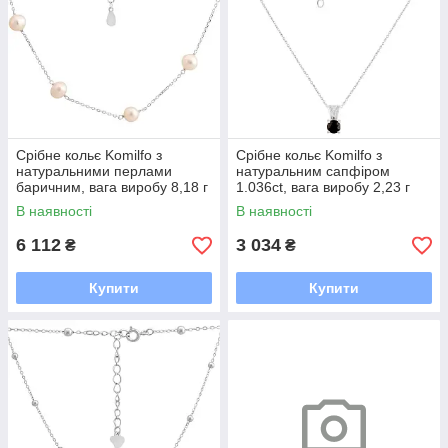
Срібне кольє Komilfo з
Срібне кольє Komilfo з
натуральними перлами
натуральним сапфіром
баричним, вага виробу 8,18 г
1.036ct, вага виробу 2,23 г
(2175025) 400450 розмір
(2118473) 450480 розмір
В наявності
В наявності
6 112
3 034
₴
₴
Купити
Купити