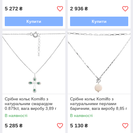
5 272
2 936
₴
₴
Купити
Купити
Срібне кольє Komilfo з
Срібне кольє Komilfo з
натуральним смарагдом
натуральними перлами
0.879ct, вага виробу 3,89 г
баричним, вага виробу 8,85 г
(2167655) 450500 розмір
(2152491) 450 розмір
В наявності
В наявності
5 285
5 130
₴
₴