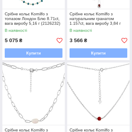
Срібне кольє Komilfo з
Срібне кольє Komilfo з
топазом Лондон Блю 8.71ct,
натуральним гранатом
вага виробу 5,16 г (2126232)
1.157ct, вага виробу 3,84 г
450500 розмір
(2167600) 450500 розмір
В наявності
В наявності
5 075
3 566
₴
₴
Купити
Купити
Срібне кольє Komilfo з
Срібне кольє Komilfo з