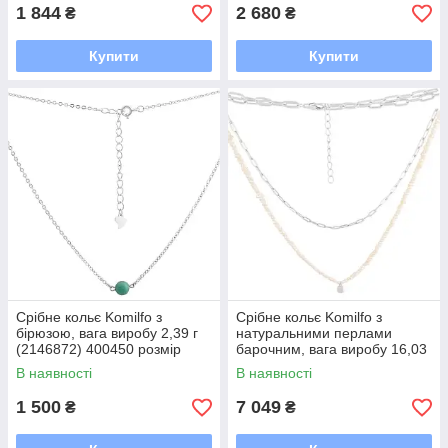
1 844
2 680
₴
₴
Купити
Купити
Срібне кольє Komilfo з
Срібне кольє Komilfo з
бірюзою, вага виробу 2,39 г
натуральними перлами
(2146872) 400450 розмір
барочним, вага виробу 16,03
г (2115663) 450500 розмір
В наявності
В наявності
1 500
7 049
₴
₴