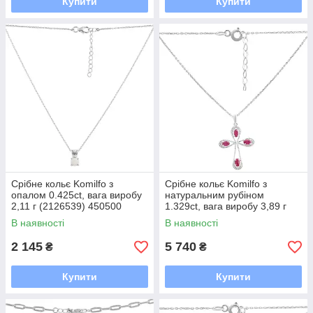
Купити
Купити
Срібне кольє Komilfo з
Срібне кольє Komilfo з
опалом 0.425ct, вага виробу
натуральним рубіном
2,11 г (2126539) 450500
1.329ct, вага виробу 3,89 г
розмір
(2167624) 450500 розмір
В наявності
В наявності
2 145
5 740
₴
₴
Купити
Купити