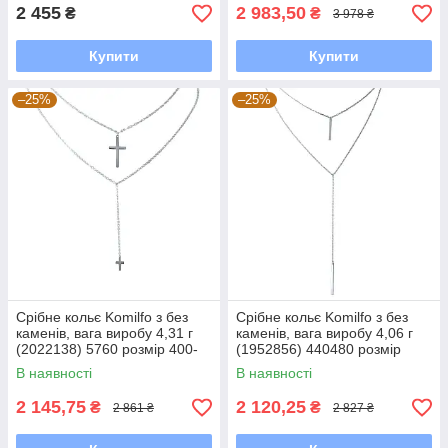
2 455
2 983,50
₴
₴
3 978 ₴
Купити
Купити
–25%
–25%
Срібне кольє Komilfo з без
Срібне кольє Komilfo з без
каменів, вага виробу 4,31 г
каменів, вага виробу 4,06 г
(2022138) 5760 розмір 400-
(1952856) 440480 розмір
430 мм
4.56, 450-500 мм
В наявності
В наявності
2 145,75
2 120,25
₴
₴
2 861 ₴
2 827 ₴