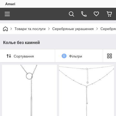
Amari
Товари та послуги
Серебряные украшения
Серебря
Колье без камней
Сортування
0
Фільтри