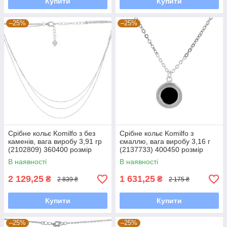
Купити
Купити
–25%
–25%
Срібне кольє Komilfo з без
Срібне кольє Komilfo з
каменів, вага виробу 3,91 гр
ємаллю, вага виробу 3,16 г
(2102809) 360400 розмір
(2137733) 400450 розмір
4.48, 450-500 мм
2.68, 450-500 мм
В наявності
В наявності
2 129,25
1 631,25
₴
₴
2 839 ₴
2 175 ₴
Купити
Купити
–25%
–25%