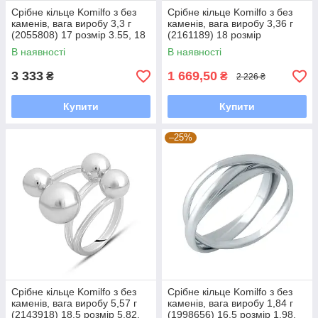
Срібне кільце Komilfo з без
Срібне кільце Komilfo з без
каменів, вага виробу 3,3 г
каменів, вага виробу 3,36 г
(2055808) 17 розмір 3.55, 18
(2161189) 18 розмір
В наявності
В наявності
3 333
1 669,50
₴
₴
2 226 ₴
Купити
Купити
–25%
Срібне кільце Komilfo з без
Срібне кільце Komilfo з без
каменів, вага виробу 5,57 г
каменів, вага виробу 1,84 г
(2143918) 18.5 розмір 5.82,
(1998656) 16.5 розмір 1.98,