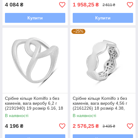
4 084
1 958,25
₴
₴
2 611 ₴
Купити
Купити
–25%
Срібне кільце Komilfo з без
Срібне кільце Komilfo з без
каменів, вага виробу 6,2 г
каменів, вага виробу 4,56 г
(2191940) 19 розмір 6.16, 18
(2161226) 18 розмір 4.38,
17.5
В наявності
В наявності
4 196
2 576,25
₴
₴
3 435 ₴