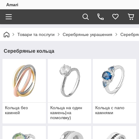
Amari
Товари та послуги
Серебряные украшения
Серебря
Серебряные кольца
Кольца без
Кольца на один
Кольца с nano
камней
камень(на
камнями
помолвку)