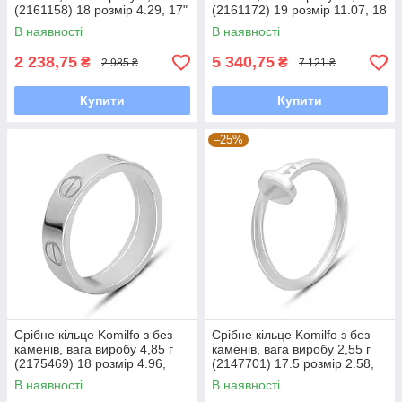
(2161158) 18 розмір 4.29, 17"
(2161172) 19 розмір 11.07, 18
В наявності
В наявності
2 238,75
5 340,75
₴
₴
2 985 ₴
7 121 ₴
Купити
Купити
–25%
Срібне кільце Komilfo з без
Срібне кільце Komilfo з без
каменів, вага виробу 4,85 г
каменів, вага виробу 2,55 г
(2175469) 18 розмір 4.96,
(2147701) 17.5 розмір 2.58,
17.5
16" 2.88, 19"
В наявності
В наявності