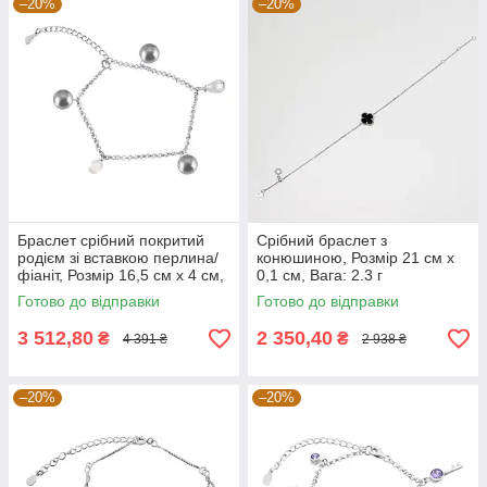
–20%
–20%
Браслет срібний покритий
Срібний браслет з
родієм зі вставкою перлина/
конюшиною, Розмір 21 см x
фіаніт, Розмір 16,5 см x 4 см,
0,1 см, Вага: 2.3 г
Вага: 4.7 г
Готово до відправки
Готово до відправки
3 512,80
2 350,40
₴
₴
4 391 ₴
2 938 ₴
–20%
–20%