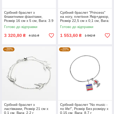
Срібний браслет з
Срібний браслет "Princess"
блакитними фіанітами,
на ногу, плетіння Якір+декор,
Розмір 16 см x 5 см, Вага: 3.9
Розмір 22,5 см x 0,1 см, Вага:
г
1.6 г
Готово до відправки
Готово до відправки
3 320,80
1 553,60
₴
₴
4 151 ₴
1 942 ₴
–20%
–20%
Cрібний браслет з
Срібний браслет "No music -
ластівками, Розмір 21 см x
no life!", Розмір Без розміру x
0,1 см, Вага: 2.2 г
0,15 см, Вага: 8.7 г