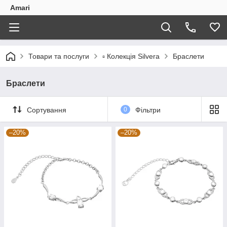
Amari
Товари та послуги
▫️ Колекція Silvera
Браслети
Браслети
Сортування
0
Фільтри
–20%
–20%