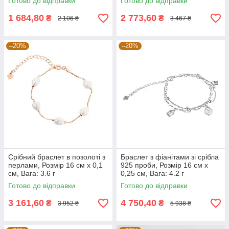
Готово до відправки
Готово до відправки
1 684,80
2 773,60
₴
₴
2 106 ₴
3 467 ₴
–20%
–20%
Срібний браслет в позолоті з
Браслет з фіанітами зі срібла
перлами, Розмір 16 см x 0,1
925 проби, Розмір 16 см x
см, Вага: 3.6 г
0,25 см, Вага: 4.2 г
Готово до відправки
Готово до відправки
3 161,60
4 750,40
₴
₴
3 952 ₴
5 938 ₴