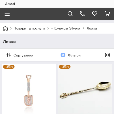
Amari
Товари та послуги
▫️ Колекція Silvera
Ложки
Ложки
Сортування
0
Фільтри
–20%
–20%