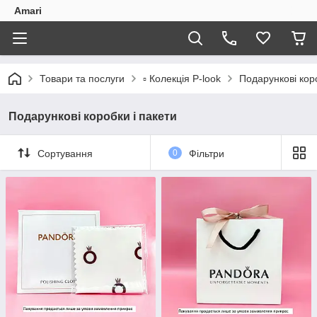
Amari
Товари та послуги
▫️ Колекція P-look
Подарункові коро
Подарункові коробки і пакети
Сортування
0
Фільтри