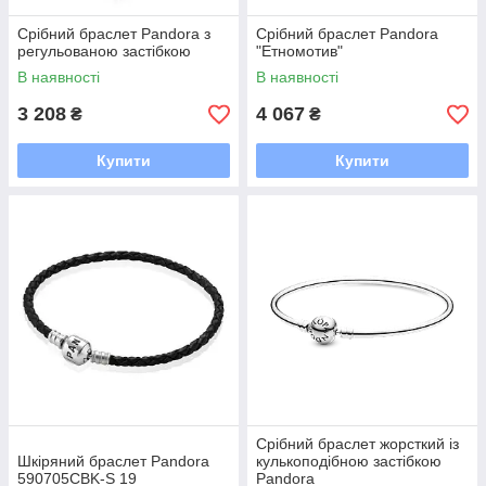
Срібний браслет Pandora з
Срібний браслет Pandora
регульованою застібкою
"Етномотив"
В наявності
В наявності
3 208
4 067
₴
₴
Купити
Купити
Срібний браслет жорсткий із
Шкіряний браслет Pandora
кулькоподібною застібкою
590705CBK-S 19
Pandora