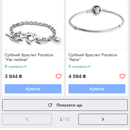
Срібний браслет Pandora
Срібний браслет Pandora
"Узи любові"
"Квіти"
В наявності
В наявності
3 844
4 094
₴
₴
Купити
Купити
Показати ще
1
/ 57