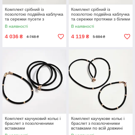
Комплект срібний із
Комплект срібний із
позолотою подвійна каблучка
позолотою подвійна каблучка
та сережки пусети з
та сережки протяжки з білими
крупними фіанітами
фіанітами
В наявності
В наявності
4 036
4 119
₴
₴
4 748 ₴
5 884 ₴
Комплект каучуковий кольє і
Комплект каучукове кольє і
браслет з позолоченими
браслет з позолоченими
вставками
вставками по всій довжині