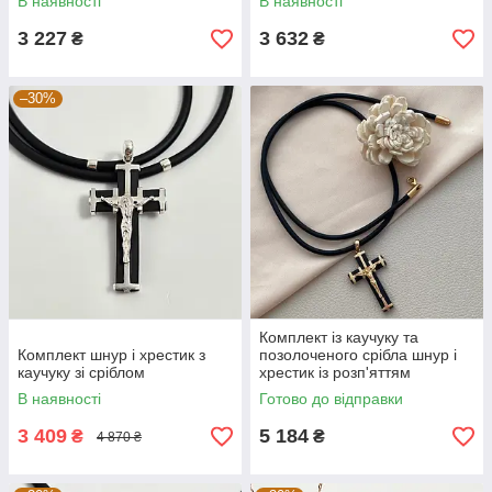
В наявності
В наявності
3 227
3 632
₴
₴
–30%
Комплект із каучуку та
Комплект шнур і хрестик з
позолоченого срібла шнур і
каучуку зі сріблом
хрестик із розп'яттям
В наявності
Готово до відправки
3 409
5 184
₴
₴
4 870 ₴