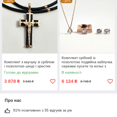
–30%
–30%
Комплект срібний із
Комплект з каучуку зі сріблом
позолотою подвійна каблучка
і позолотою шнур і хрестик
сережки пусети та кольє з
білими фіанітами
Готово до відправки
В наявності
3 878
6 124
₴
₴
5 540 ₴
8 748 ₴
Про нас
91% позитивних з 35 відгуків за рік