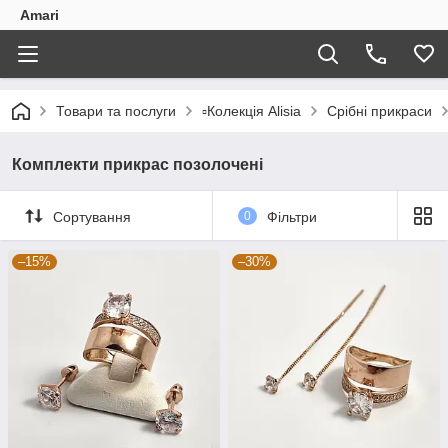
Amari
Товари та послуги
▫️Колекція Alisia
Срібні прикраси
Комплекти прикрас позолочені
Сортування
0
Фільтри
–15%
–30%