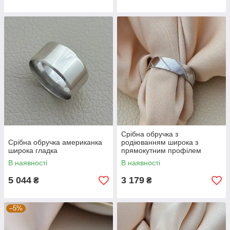
Срібна обручка з
Срібна обручка американка
родіюванням широка з
широка гладка
прямокутним профілем
В наявності
В наявності
5 044
3 179
₴
₴
–5%