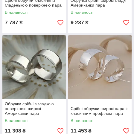
Срібні обручки класичні із
Обручки срібні широкі гладкі
гладенькою поверхнею пара
Американки пара
В наявності
В наявності
7 787
9 237
₴
₴
Обручки срібні з гладкою
поверхнею широкі
Срібні обручки широкі пара із
Американки пара
класичним профілем пара
В наявності
В наявності
11 308
11 453
₴
₴