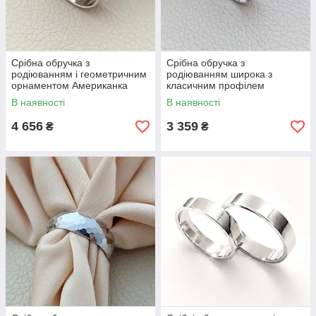
Срібна обручка з
Срібна обручка з
родіюванням і геометричним
родіюванням широка з
орнаментом Американка
класичним профілем
В наявності
В наявності
4 656
3 359
₴
₴