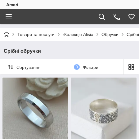
Amari
Товари та послуги
▫️Колекція Alisia
Обручки
Срібн
Срібні обручки
Сортування
0
Фільтри