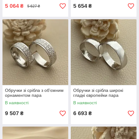
5 064
5 654
₴
₴
5 627 ₴
Обручки зі срібла з об'ємним
Обручки зі срібла широкі
орнаментом пара
гладкі європейки пара
В наявності
В наявності
9 507
6 693
₴
₴