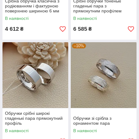
Срібна обручка класична з
Срібні обручки тоненькі
родіюванням і фактурною
гладенькі пара з
поверхнею шириною 6 мм
прямокутним профілем
В наявності
В наявності
4 612
6 585
₴
₴
–10%
Обручки срібні широкі
гладенькі пара прямокутний
Обручки зі срібла з
профіль
орнаментом пара
В наявності
В наявності