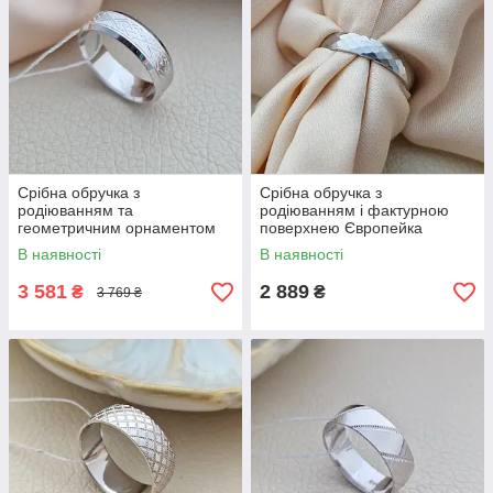
Срібна обручка з
Срібна обручка з
родіюванням та
родіюванням і фактурною
геометричним орнаментом
поверхнею Європейка
Американка
В наявності
В наявності
3 581
2 889
₴
₴
3 769 ₴